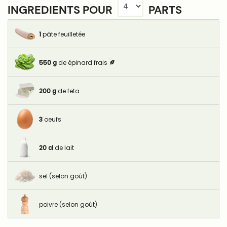
INGREDIENTS POUR
PARTS
1
pâte feuilletée
550
g
de épinard frais
200
g
de feta
3
oeufs
20
cl
de lait
sel (selon goût)
poivre (selon goût)