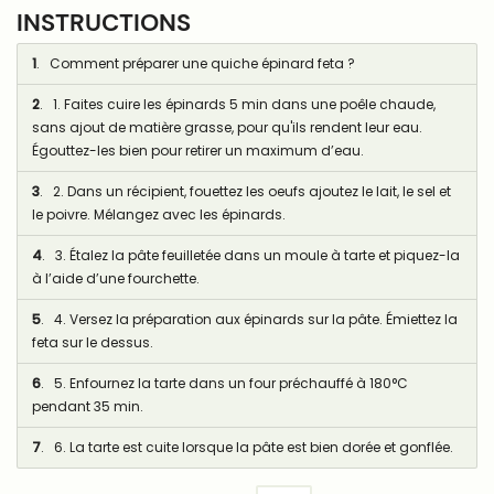
INSTRUCTIONS
1
. Comment préparer une quiche épinard feta ?
2
. 1. Faites cuire les épinards 5 min dans une poêle chaude,
sans ajout de matière grasse, pour qu'ils rendent leur eau.
Égouttez-les bien pour retirer un maximum d’eau.
3
. 2. Dans un récipient, fouettez les oeufs ajoutez le lait, le sel et
le poivre. Mélangez avec les épinards.
4
. 3. Étalez la pâte feuilletée dans un moule à tarte et piquez-la
à l’aide d’une fourchette.
5
. 4. Versez la préparation aux épinards sur la pâte. Émiettez la
feta sur le dessus.
6
. 5. Enfournez la tarte dans un four préchauffé à 180°C
pendant 35 min.
7
. 6. La tarte est cuite lorsque la pâte est bien dorée et gonflée.