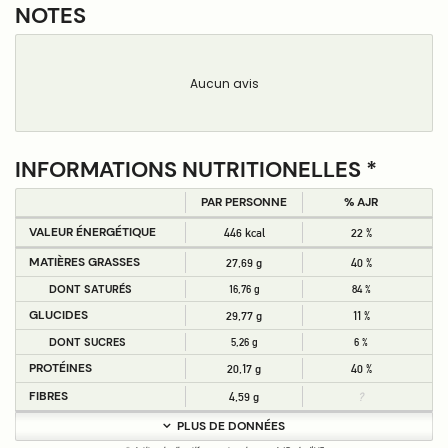
NOTES
Aucun avis
INFORMATIONS NUTRITIONELLES *
PAR PERSONNE
% AJR
VALEUR ÉNERGÉTIQUE
446 kcal
22 %
MATIÈRES GRASSES
27,69 g
40 %
DONT SATURÉS
16,76 g
84 %
GLUCIDES
29,77 g
11 %
DONT SUCRES
5,26 g
6 %
PROTÉINES
20,17 g
40 %
FIBRES
4,59 g
?
PLUS DE DONNÉES